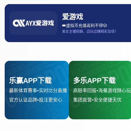
1、英超推广结算规则
英超的推广结算规则是其成功商业化的重要
和赞助费用的分配方式，还影响着各俱乐部
分配给各俱乐部，但也有一定的激励机制。
份额，这样的机制促使俱乐部在竞技场上更
金管理和监管，确保了各个俱乐部能够从整
亿欧体育官网
此外，英超推广结算规则还涉及其他商业化
各大品牌的合作非常紧密，赛事的品牌价值
规则将这些收入按照俱乐部的表现、市场需
变化的市场中保持竞争力。
这些结算规则的出台不仅仅是为了保障英超