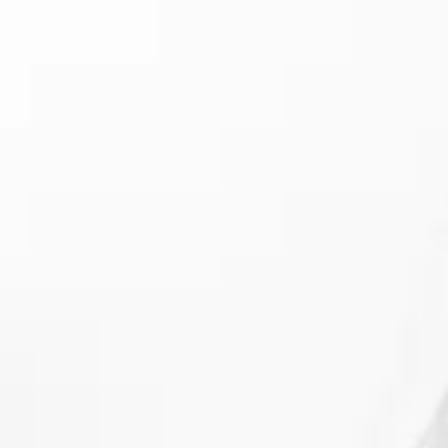
则
与
规
则
认
知
探
讨
分
析
2026-07-23
18:52:38/li>
足
球
手
抛
球