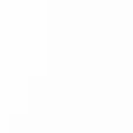
打
造
专
业
赛
事
资
讯
与
健
康
生
活
新
平
台
2026-07-24
18:52:30/li>