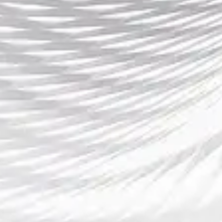
的发展前景值得我们期待。
Next
Post