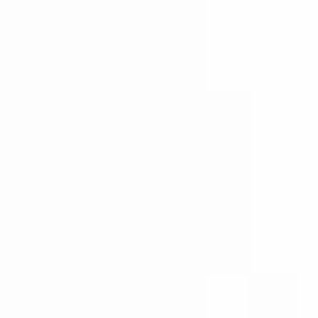
争。这种平衡的收入分配机制，使得英超能
赛的品牌价值，增强了其在全球市场上的竞
2、英超俱乐部的收益
英超俱乐部的收益结构可以分为多个层面，
收入、赞助和广告收入、以及商品销售等。
心部分。通过英超推广结算规则，联赛的转
得分配，还通过英超品牌的全球影响力吸引
除了转播收入外，英超俱乐部的门票收入也
销售门票获得大量资金，这一部分收入与俱
的球迷基础和比赛吸引力，在赛事期间能实
乐部也能够通过定期的比赛安排和营销活动