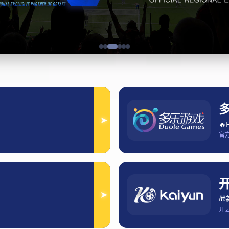
则解析其商业运作与俱
球赛事之一，不仅在竞技层面产生了巨大的影响，
广结算规则，作为其商业模式的核心之一，正在改
广告、转播权、赞助等多个方面的收入分配机制，
提升，同时也在不断塑造新的收益格局。本文将从
结构、影响因素、以及未来发展的角度进行深入解
图。文章重点探讨了这些规则如何推动英超俱乐部
的经济互动关系，同时揭示了英超如何通过独特的