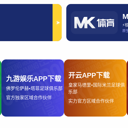
概述
基础。这些规则不仅规定了电视转播权、广告收入
的收入结构。英超的转播收入分配，依据一定比例
例如，成绩较好的俱乐部可以获得更多的转播收入
加努力争取好成绩。同时，英超联赛通过合理的资
体中获益，从而保持联赛的健康发展。
收入的分配，例如品牌代言、赛事赞助等。英超与
越来越大，赞助商的投入也在不断增加。推广结算
求等因素进行合理分配，确保了俱乐部能够在不断
联赛的商业利益，也为了确保整个联赛的公平竞