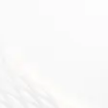
此外，俱乐部在国际市场上的品牌建设也至
外市场，增加品牌曝光度，吸引海外球迷和
乐部的收益，也进一步提升了英超联赛的全
4、英超结算规则的未
随着全球体育市场的不断发展，英超联赛的
来发展将更加注重数据化和智能化。随着大
需求，制定符合自身发展的商业策略。未来
更加个性化，使得俱乐部能够根据自身情况
与此同时，随着数字媒体平台的崛起，英超
例如，通过流媒体平台和社交媒体的结合，
强其商业运作的灵活性。这些创新的规则和