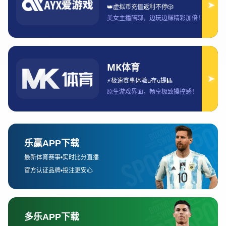
结，本文旨在为广大意甲球迷提供一份清晰、实用、
具有参考价值的一站式观看指南，帮助读者更高效、
更深入地享受意甲赛事的独特魅力。
一、官方入口与观看方式
意甲直播官方入口是球迷获取赛事内容的核心渠道，
其最大特点在于权威性与稳定性。通过官方授权的平
台，用户可以避免版权风险与画质不稳定的问题，确
保每一场比赛都能以合规、清晰的方式呈现。这种入
口通常由联赛官方或其合作媒体统一管理，在内容更
新与技术支持方面更具保障。