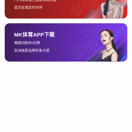
实时赛程是意甲直播官方入口的重要组成部分，它为
球迷提供了清晰、直观的比赛时间安排。通过赛程模
块，用户可以快速了解每日、每轮乃至整个赛季的比
赛分布，避免错过任何一场焦点对决。
在信息整合方面，官方入口不仅展示比赛时间，还会
同步更新球队阵容、伤停情况、裁判信息等关键内
容。这些信息在赛前就能帮助球迷全面了解比赛背
景，为观赛增添更多期待与讨论空间。
同时，赛中与赛后的信息更新同样高效。比分变化、
进球事件、技术统计都会实时推送，使无法全程观看
的球迷也能第一时间掌握比赛进程。这种高度整合的
信息体系，让意甲赛事变得更加立体和易于理解。