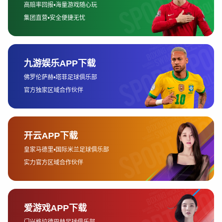
在观看方式上，官方入口通常支持多终端覆盖，包括
网页端、移动端应用以及智能电视端。无论球迷身处
何地，只需登录同一账号即可实现无缝切换，真正做
到随时随地观看意甲赛事。这种跨平台的设计满足了
现代用户碎片化观赛的需求。
亿欧体育
此外，官方入口往往集成了会员体系与个性化设置功
能。用户可以根据自身偏好选择清晰度、解说语言甚
至界面风格，使观赛体验更加贴合个人习惯。这种以
用户为中心的设计理念，正是一站式观看指南的重要
基础。
二、实时赛程与信息整合