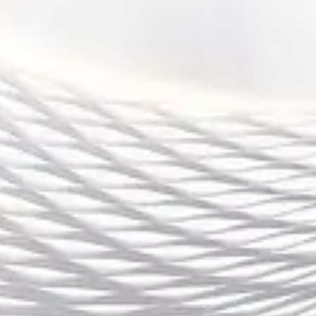
四、数据分析与深度解读
数据分析是现代足球观赛体验的重要组成部分。意甲
直播官方入口通过整合大量比赛数据，为用户提供实
时统计信息，如控球率、射门次数、传球成功率等，
帮助球迷从数据层面理解比赛走势。
除了基础数据，平台还会引入更深入的高级指标分
析，例如球员跑动距离、预期进球值等。这些数据通
过图表与可视化方式呈现，使复杂的信息变得直观易
懂，提升了观赛的专业深度。
赛后数据复盘与专家解读也是一站式观看指南的重要
环节。通过对比赛数据的系统分析，球迷可以回顾关
键节点，理解胜负背后的原因，从而对意甲联赛形成