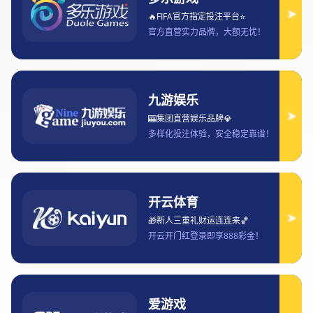
2026-02-28 18:41:08
在移动互联网高速发展的今天，体育正版APP下载畅
享高清赛事直播与实时比分资讯平台权威数据分析，
已成为广大体育爱好者获取赛事内容与专业信息的重
要渠道。本文围绕这一核心主题，从高清赛事直播体
验、实时比分资讯服务、权威数据分析体系以及平台
安全与用户价值保障四个方面展开系统阐述。通过多
维度解析，全面呈现正版体育APP在内容呈现、技术
支持、数据深度和用户体验方面的优势。文章不仅探
讨其如何为用户带来沉浸式观赛体验，还深入分析其
在信息精准度、数据专业性以及互动功能上的创新突
破。通过结构化解读与全面总结，帮助读者深入了解
体育正版APP的核心价值与未来发展潜力，为广大体
育迷提供更理性、更高质量的选择参考。