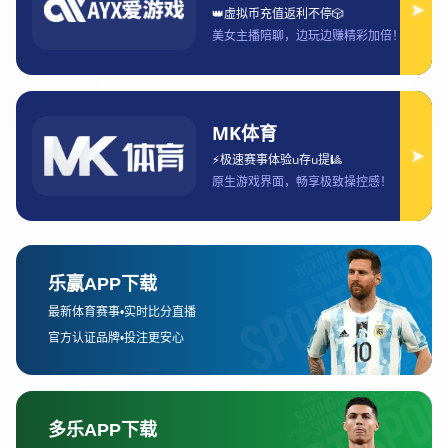
一、高清直播体验
高清赛事直播是体育正版APP的核心功能之一。通过
先进的视频编码技术和稳定的传输系统，平台能够为
用户提供1080P甚至更高画质的比赛画面，让每一个
进球瞬间、关键判罚和精彩对抗都清晰呈现。相比传
统电视转播，移动端的高清直播更加灵活，随时随地
即可观看。
在网络适配方面，正版体育APP通常采用智能码率调
节技术，根据用户当前网络环境自动调整清晰度，确
保在不同网络条件下依然保持流畅播放。即使在4G或
普通WiFi环境中，也能有效减少卡顿与延迟，提升整
体观赛体验。