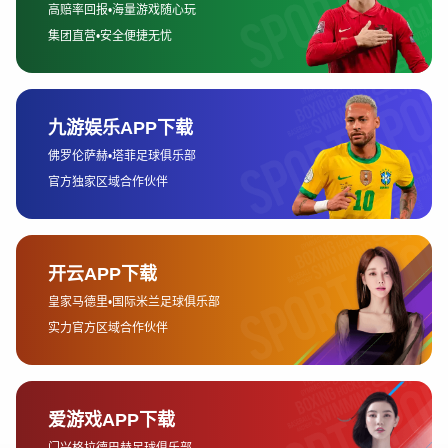
此外，多视角切换功能成为近年来的重要创新。部分
体育正版APP支持主镜头、战术镜头、替补席镜头等
多角度观看方式，满足不同用户的个性化需求。这种
沉浸式体验使用户仿佛置身赛场，增强了赛事观赏的
临场感与互动感。
高清直播不仅体现在画面质量上，还包括专业解说团
队的加持。平台通常邀请资深解说员与技术分析师参
与直播解说，通过战术讲解与数据辅助说明，让观众
在观赛的同时获得更深入的理解与专业视角。
二、实时比分资讯
实时比分更新是体育爱好者关注的重点。正版体育
APP依托专业数据采集系统，能够在比赛进行中实时
更新比分变化、红黄牌情况、换人信息以及关键技术