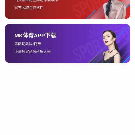
统计数据，确保信息同步性与准确性。
在赛事覆盖范围方面，平台不仅涵盖主流联赛与大型
赛事，还包括各类杯赛、青年赛事以及部分国际小众
赛事。用户可以通过赛事筛选功能快速找到关注的比
赛，获得全面及时的赛况信息。
推送通知功能同样发挥重要作用。用户可根据个人喜
好设置关注球队或联赛，一旦出现进球、比分变化或
比赛结束等重要节点，系统会第一时间推送提醒，让
用户即便未打开APP也能掌握动态。
除了即时比分，资讯栏目也是重要组成部分。赛事前
瞻、赛后点评、战术分析、球员专访等内容，为用户
构建完整的信息链条。通过图文结合与数据辅助，增