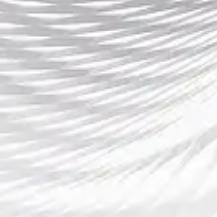
表现越来越成熟，不仅在进攻端表现抢眼，还逐渐加
强了自己的防守能力和全能性。恩昆库的适应性极
强，能够根据比赛的需求调整自己的打法，并且在比
赛中展现出了非常高的决策能力。如果他能继续提升
自己的竞技水平，并在更大的舞台上锤炼自己，他无
疑会成为未来的顶级球员。
亿欧体育官方网站
4、成长背景与环境因素：助力球
员发展的因素
球员的成长背景和所处的环境，往往对他们的职业生
涯产生深远影响。在德甲联赛中，许多年轻球员得益
于良好的训练体系和高水平的竞争环境，这为他们的
成长提供了强有力的支持。