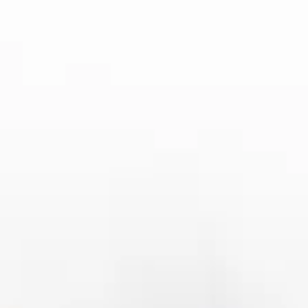
如，他在与沃尔夫斯堡的比赛中助攻一次精彩的进
球，帮助多特蒙德取得了关键的胜利。这些关键时刻
的表现，体现了雷纳的巨大潜力。
3、潜力与未来发展：是否具备成
长空间
评估一名球员能否成为未来的足球巨星，除了关注当
前表现外，还需要考虑他是否具备足够的成长空间。
这不仅包括球员的身体条件、心理素质，还包括他们
能够从比赛中学习并不断提高的潜力。
穆西亚拉无疑是德甲中最具潜力的年轻球员之一。他
不仅拥有出色的技术和比赛意识，还具备强大的学习
能力和适应性。在拜仁慕尼黑这样的顶级俱乐部，穆
西亚拉得到了大量高水平比赛的锻炼，这对于他的成