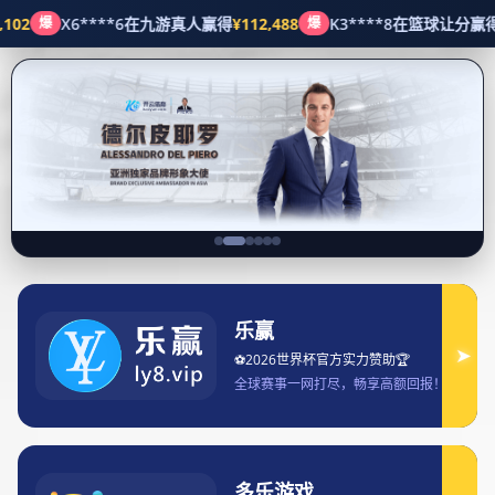
体育中心
首页
体育中心
德甲球星赛季表现分析：谁将
成为未来的足球巨星
2025-07-25 09:27:45