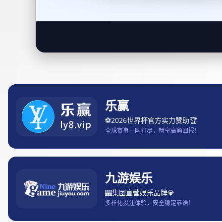
赢博会体育引领全民
技体验平台
2026-05-22 15:25:19
文章摘要：在全民健康理念持续深化、体育
新思维和多元化服务模式，积极推动全民健
技体育与大众运动的深度融合，还通过智能
等方式，为广大体育爱好者打造更加专业、
持以用户需求为核心，以体育文化传播为纽
体育从单一竞技走向全民共享。与此同时，
年、成年人以及中老年群体的多层次健身服
文将从平台创新模式、科技赋能发展、赛事