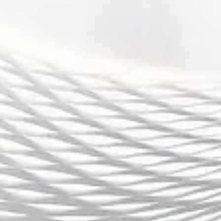
较强的组织能力和资源整合优势。平台通过与各类
不断扩大赛事影响力和社会关注度。通过赛事与文
一步丰富了体育活动的社会价值和经济价值。
健康生活理念。赢博会体育在发展过程中，始终坚
极健康的体育理念，引导更多人主动参与运动，形