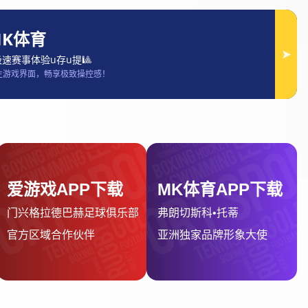
热点新闻
龙
珠
体
育
引
领
全
民
运
动
新
潮
流