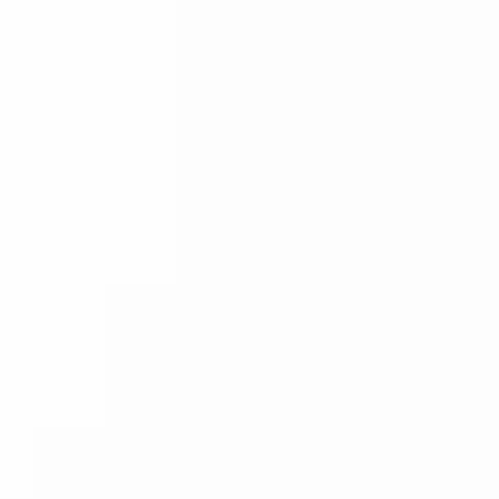
打
造
专
业
赛
事
资
讯
与
健
康
生
活
新
平
台
2026-07-24
18:52:30/li>