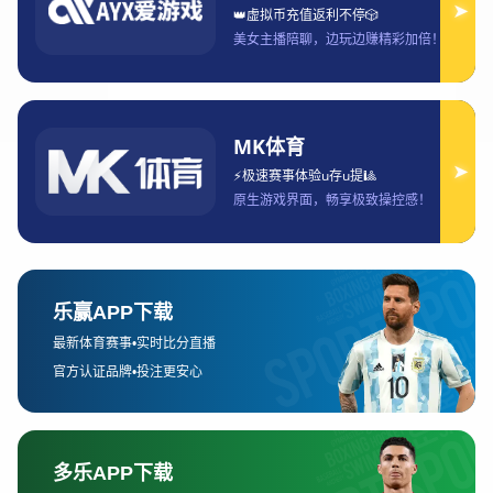
在数字化浪潮的推动下，技术成为体育娱乐行业变革
的核心动力。金博体育通过引入大数据、云计算与人
工智能等前沿技术，实现了对赛事数据的高效采集与
深度分析，从而为用户提供更加精准与丰富的内容服
务。
通过智能算法，平台能够根据用户行为与偏好进行个
性化推荐，使用户在海量信息中快速获取感兴趣的赛
事与内容。这种以数据为基础的精准服务模式，不仅
提升了用户黏性，也显著优化了整体使用体验。
此外，区块链技术的引入进一步增强了平台的透明性
与安全性。通过去中心化的数据记录机制，用户在参
与互动与交易时能够获得更高的信任保障，从而推动
整个生态体系的健康发展。