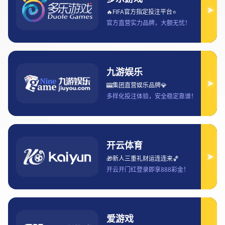
2026-06-05 18:52:20
在数字经济迅猛发展的时代背景下，体育娱乐产业正
经历深刻变革，传统模式逐步向数字化、智能化与生
态化方向转型升级。以金博体育为代表的新兴平台，
依托技术创新与用户需求洞察，构建起融合赛事、互
动、数据与娱乐于一体的综合生态体系。本文围绕“金
博体育引领数字化体育娱乐新生态全面升级与未来发
展趋势探索”这一主题，从技术驱动、用户体验、产业
融合与未来趋势四个维度展开深入分析。通过系统梳
理其发展路径与创新实践，揭示数字化体育娱乐生态
的核心逻辑与发展潜力，为行业未来提供参考与启
示。
一、技术驱动生态革新