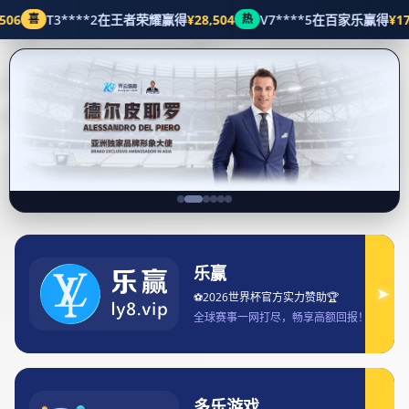
体育中心
首页
体育中心
欧宝体育最新赛事资讯与专业
分析全方位解读
2026-06-16 18:06:33