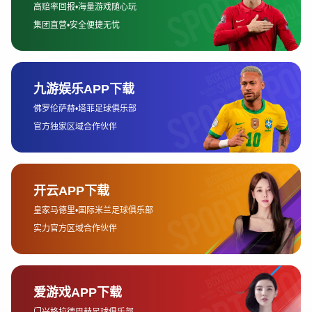
2、内容融合创新
内容创新是平台发展的核心驱动力之一。钻石娱乐通
过融合多种娱乐形式，将传统娱乐内容与数字化表达
方式相结合，打造出更具吸引力与沉浸感的内容体
系。