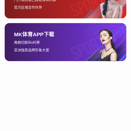
在内容设计上，平台注重多元化表达路径，不仅涵盖
视频、互动游戏，还融入虚拟场景与实时互动机制，
使内容呈现方式更加立体与丰富，满足不同用户群体
的偏好需求。
此外，内容创新还体现在持续迭代机制上。平台通过
用户反馈与数据分析不断优化内容结构，使娱乐内容
能够随着用户行为变化而动态调整，提升整体体验质
量。
3、多元互动体验
互动体验是提升用户粘性的关键环节。钻石娱乐通过
构建多元互动机制，使用户不仅是内容的消费者，同