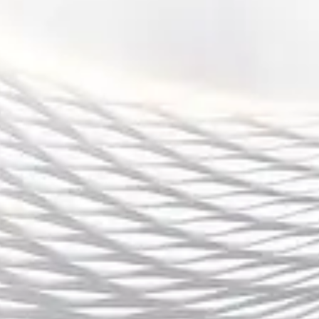
保平台在高并发环境下依然能够稳定运行。
在安全层面，平台建立了多重防护机制，包括数据加
密、风险识别与实时监控系统，以保障用户信息安全
与交易环境的可靠性，降低潜在风险。
此外，智能算法的引入也为平台提供了精准推荐与个
性化服务能力，使系统能够根据用户行为进行动态优
化，从而提升整体运营效率与用户满意度。
总结：
综上所述，以钻石娱乐为核心构建的线上娱乐生态体
系，展现出多维度融合与系统化发展的整体趋势。从
生态架构到内容创新，从互动体验到技术支撑，各个
环节相互协同，共同推动平台向更加成熟与完善的方