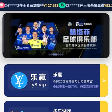
体育中心
首页
体育中心
以钻石娱乐为核心打造全新线
上娱乐生态与多元互动体验平
台探索篇