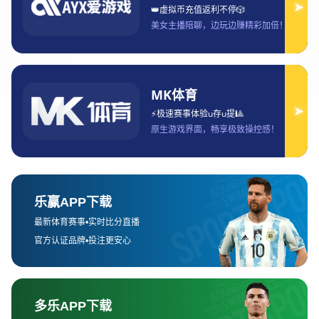
1、选择合适的直播平台
观看意甲联赛的第一步是选择一个稳定且高质量的直
播平台。当前，有很多平台提供意甲赛事的直播服
务，其中包括国内外的体育类网站与应用。例如，知
名的体育平台如ESPN、DAZN、优酷体育等都可以提
供意甲联赛的直播。此外，用户还可以选择一些专门
的足球赛事直播网站和APP，这些平台通常会提供更
为专业的赛程表、数据统计和回放功能。
在选择直播平台时，用户需要注意平台的版权问题。
某些平台可能在某些地区未获得直播权限，或者仅能
提供特定赛事的直播。为了避免因为版权问题导致无
法观看，建议用户在选择前确认平台的可用性。不同
平台的节目质量也有所不同，建议用户查看平台的评
论和评分，选择口碑较好的平台，以确保流畅的观看