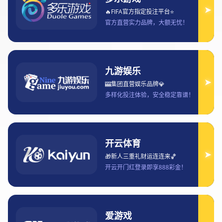
文章摘要：
随着科技的不断发展，平板电脑成为了日常生活中不
可或缺的一部分。尤其是对于足球迷而言，平板电脑
提供了便捷的方式来观看意甲联赛直播与精彩回放。
无论是在家、办公室还是旅行途中，通过平板电脑观
看意甲赛事，都能带来超凡的观赛体验。本文将从四
个方面详细介绍如何在平板电脑上观看意甲联赛直播
与精彩回放的最佳方法。首先，选择合适的直播平台
至关重要，其次，确保网络稳定与设备性能也会影响
观看体验。此外，利用平板电脑的特性提高观看效果
以及如何通过应用和插件获得更多便捷功能也不可忽
视。通过这些步骤，用户能够充分享受意甲联赛的每
一场激动人心的比赛。