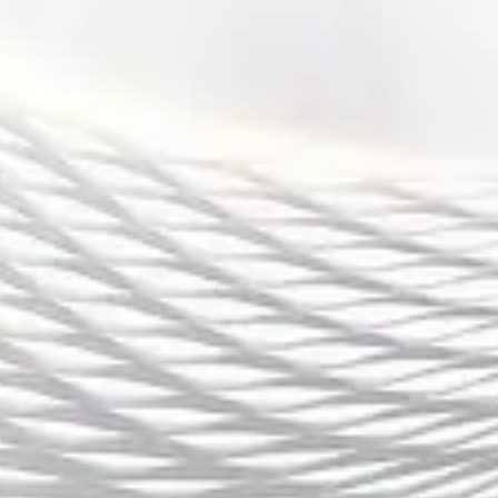
得在观看高动态范围（HDR）视频时，图像更加生
动、细腻，极大提升了观看体验。如果你的平板支持
这些功能，记得在观看直播时开启相关设置，以获得
更佳的视觉效果。
此外，平板电脑还具有便捷的操作系统，支持各种手
势和快捷操作。观看时，用户可以轻松地进行暂停、
快进、回放等操作，也可以快速切换到其他应用查看
实时数据或赛后分析。某些平板电脑还支持分屏功
能，你可以一边观看比赛直播，一边浏览社交媒体或
与朋友讨论比赛内容，这无疑让观看体验更为丰富。
4、通过应用和插件增强观看体验
在平板电脑上观看意甲赛事时，应用程序和插件的使
用可以进一步提升观看体验。许多平台和应用都提供