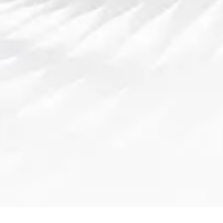
个更加开放、智能与互动的全球体育生态系统，持续
推动观赛热潮向更高层次演进。
Previous
Post
Next
Post
导航