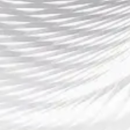
牌能够更精准地触达目标用户，实现从“曝光”到“参与”
的转变，营销效率显著提升。
此外，数据驱动的商业分析正在成为体育产业的重要
支撑。平台通过用户观看行为分析，不断优化内容推
荐与广告投放策略，使整个生态更加智能化与精细化
运营。
总体来看，体育直播新时代正在通过互动解说、技术
创新、全球传播与商业升级四大维度，实现观赛体验
的全面重构。观众从被动接收信息转变为主动参与
者，体育赛事也因此成为跨文化交流的重要载体。
未来，随着AI、沉浸式媒体以及全球网络基础设施的
持续发展，体育直播将进一步突破时空限制，构建一