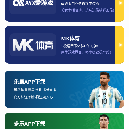
互动解说革新
在体育直播新时代，赛事解说不再只是信息传递的工
具，而逐渐演变为深度互动的体验核心。观众可以通
过弹幕、实时投票以及多视角切换参与到解说过程之
中，使观看行为本身变得更加沉浸与个性化。这种变
化让传统“听解说”转变为“参与解说”，极大增强了用户