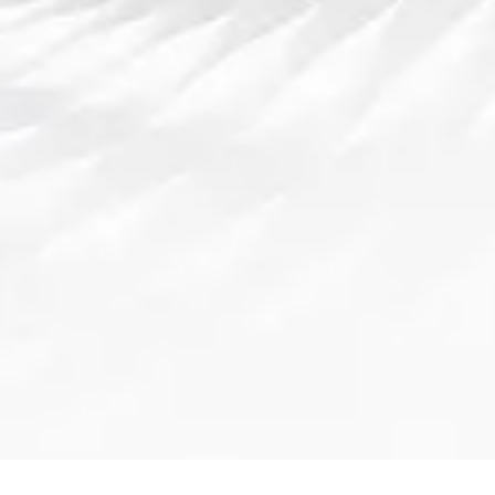
此外，人工智能和大数据分析的应用将进一步加强内
容的个性化推荐和定制。未来的体育直播将更注重观
众需求的多样性，提供量身定制的直播内容。比如，
观众可以选择更具专业性的解说，或者观看专门为他
们准备的赛事亮点。同时，AI也将进一步帮助广告主
精确投放广告，提高商业价值。
总的来说，未来的体育直播将不再是一个单纯的观看
过程，而是一个充满互动、个性化、社交化的多元体
验。随着技术的不断发展，体育直播行业将进入一个
全新的时代，为观众带来更为丰富和深刻的观赛体
验。
总结：