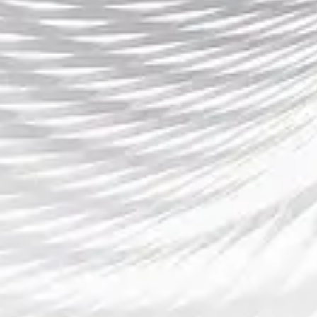
态、历史表现等因素，预测比赛过程中的关键事件，
如进球时刻、犯规情况等。这样的功能不仅吸引了普
通观众，也为博彩行业提供了新的机会。
4、未来体育直播的趋势与展望
随着科技的不断进步，未来的体育直播将不仅仅局限
于传统的“看比赛”，而是会逐渐转变为一种多维度的
全景式体验。未来，体育直播将融合更多的虚拟互
动、社交体验、数据分析等多种元素，呈现出一个更
加丰富、立体的观赛模式。例如，观众可以在观看比
赛的同时，与全球其他球迷进行互动，甚至可以与明
星球员进行虚拟对话或合影。