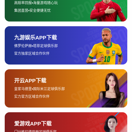
除5G外，虚拟现实（VR）和增强现实（AR）也在体
育直播中得到了越来越广泛的应用。VR技术让观众能
够以身临其境的方式观看比赛，仿佛置身于体育场馆
之中，享受沉浸式的观赛体验。而AR则通过在赛事画
面中叠加实时数据、球员信息等内容，提升了观众的
互动体验和对比赛的理解度。例如，在足球比赛中，
AR可以展示球员的跑动轨迹、传球成功率等数据，帮
助观众更加精准地分析比赛局势。
此外，AI技术在体育直播中的应用也不容忽视。AI不
仅可以在赛事转播中实现自动化剪辑，还能够实时进
行内容的智能推送，根据观众的兴趣和观看习惯推送
个性化的内容。例如，在篮球比赛中，AI可以根据观
众的偏好推荐精彩的扣篮、三分球等片段，提升观看