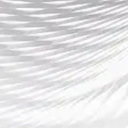
起观看比赛，共同享受这段难得的时光。而在观赛的
过程中，饮食无疑是不可或缺的一部分。马来西亚拥
有丰富的美食文化，从传统的马来料理、华人美食到
印度餐等，观赛时的餐点总能为球迷们增添不少乐
趣。
例如，在观看足球或羽毛球比赛时，常见的观赛食品
包括烤鸡翅、薯片、烧烤串和其他街头小吃。这些美
味的食品通常与冷饮一起享用，营造出一种放松、愉
悦的观赛氛围。而对于喜欢更健康的饮食的球迷来
说，水果拼盘、沙拉和低卡食物也非常受欢迎。比赛
期间，食物和饮料的搭配成为了观赛的一部分，使得
每一场赛事都更具仪式感。
此外，比赛期间的社交活动也是马来西亚体育迷文化