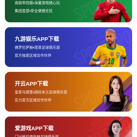
事也是一个重要的考虑因素。例如，羽毛球赛事的节
奏较快，非常适合家庭成员一起观看并享受。无论是
通过电视、互联网还是亲自到场，选择合适的赛事将
大大提升观赛的愉悦感。
2、观看平台的选择
在现代科技的推动下，马来西亚的体育迷拥有了丰富
的观看平台选择。电视和网络直播已成为体育迷观看
比赛的主要方式。首先，传统电视广播仍然是很多人
观看体育赛事的首选方式。通过电视机，体育迷可以
清晰、稳定地观看赛事，尤其是在大型赛事如世界
杯、奥运会等盛会期间，电视转播的效果更佳，能为
观众带来沉浸式的观赛体验。