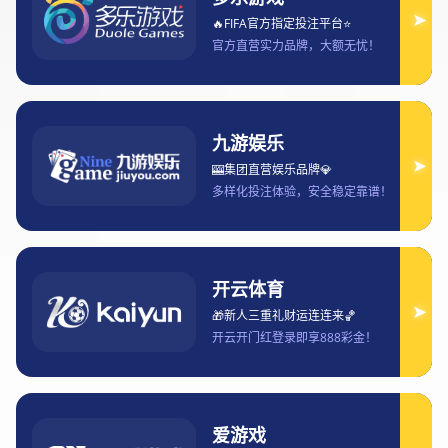
2026-04-05 05:51:53
竞技宝全新体验的推出，旨在打造一个更加专业化、
高效化的电竞赛事互动平台，并进一步优化玩家的胜
率体验。本文将对竞技宝的全新体验进行详细解析，
探讨其如何通过优化赛事互动、提供数据分析支持、
增强用户体验以及提升胜率优化功能，成为电竞行业
中的一项重要创新。本文分为四个方面进行详细阐
述，首先从赛事互动的创新与升级、其次是电竞数据
分析与胜率优化、然后讨论用户体验的全面提升，最
后探讨如何通过平台技术助力玩家提升竞技水平。通
过这些维度，我们可以更好地理解竞技宝的独特优势
及其在电竞行业的前景。
1、赛事互动的创新与升级