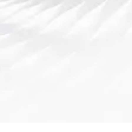
此外，竞技宝还开设了专业的电竞培训课程，通过与
顶级战队和教练合作，推出了一系列针对不同水平玩
家的课程内容。这些课程通过专业的讲解和实战演
练，帮助玩家在较短的时间内提升自己的竞技能力，
进而在电竞赛事中取得更好的成绩。
总结：
竞技宝全新体验通过一系列创新与优化，极大地提升
了电竞赛事的互动性与专业性。通过增强赛事互动、
加强数据分析与胜率优化、提升用户体验以及提供技
术支持，平台不仅为玩家提供了更加丰富的功能，也
为其在电竞领域的表现提供了科学、有效的指导。这
些举措使竞技宝成为电竞行业中的佼佼者，不仅满足
了玩家的多样化需求，也推动了电竞赛事的发展与创