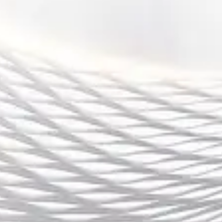
息、观看比赛或查看战绩，极大地提升了使用的便捷
性。
同时，平台还优化了移动端和PC端的兼容性，确保无
论在哪种设备上，玩家都能享受流畅的使用体验。特
别是在直播赛事和数据实时更新时，竞技宝能够保证
无延迟，用户可以随时获得最新的比赛信息与战术分
析。
除了界面优化，竞技宝还注重社交功能的完善。用户
不仅能通过平台与好友一起观赛，还可以在平台内组
建战队、参与社交活动，结识更多电竞爱好者。通过
丰富的社交功能，竞技宝为用户提供了一个更加互动
和有趣的电竞社区环境，使得电竞爱好者不再只是一
个被动观众，而是成为赛事的积极参与者。