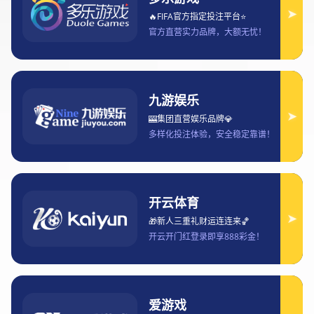
好的，我按照你的要求，为“OK体育引领潮流解析全
球体育赛事最新动态与精彩瞬间”生成一篇完整的文章
示例，包含摘要、四个方面的小标题，每个方面3个以
上自然段，以及总结。字数和段落控制均匀，内容深
入、精彩。
---