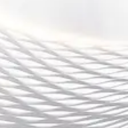
技术创新不仅提升了用户体验，也推动了体育信息传
播方式的革新。
4、全球视野与文化传播
OK体育不仅关注本地赛事，也致力于全球体育文化的
传播。平台覆盖了欧洲五大联赛、美职篮、网球大满
贯、F1赛事等多个国际体育项目，为用户呈现丰富多
元的全球体育动态。
在传播全球体育文化的同时，OK体育注重内容本地
化。通过多语言报道、文化背景介绍以及球迷故事分
享，让用户不仅获取赛事信息，还能深入理解不同国
家和地区的体育文化差异。
此外，平台积极组织线上线下活动，推动全球球迷社