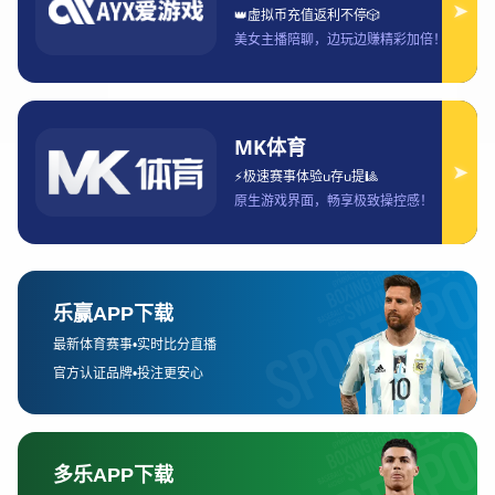
随着全球体育赛事的日益丰富与多样化，体育爱好者
们对赛事信息的需求也在不断提升。OK体育凭借其前
沿的资讯解读、精准的赛事数据以及生动的精彩瞬间
捕捉，成为了引领体育潮流的重要平台。本文将全面
解析OK体育在全球体育赛事中的表现，重点关注其信
息传递的速度与准确性、赛事亮点的深度挖掘、技术
与创新手段的运用，以及社区互动与用户体验的提
升。通过对这四个方面的深入分析，读者不仅可以了
解OK体育如何成为全球体育信息的风向标，也能感受
到体育赛事背后的激情与魅力，为体育爱好者提供全
方位的资讯享受与沉浸式体验。