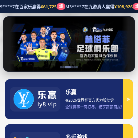
项目展示
首页
项目展示
OK体育引领潮流解析全球体育
赛事最新动态与精彩瞬间
2026-05-07 19:48:11