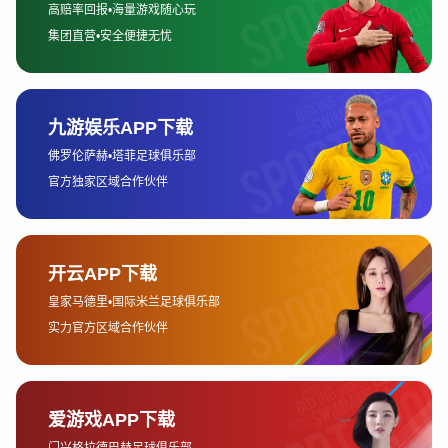
体育爱好者而言，这种及时性不仅增强了观赛体验，
也为策略制定提供了第一手资料。
在资讯呈现上，平博体育采用多维度数据展示方式，
包括文字报道、数据图表及视频回放，使用户可以直
观了解比赛过程和关键节点。这种多样化的展示方
式，极大地提升了信息吸收效率，让用户能够快速把
握比赛节奏和赛事趋势。
此外，平博体育还整合了历史数据和赛事分析报告，
为用户提供全面的对比参考。通过历史交锋记录、球
队状态趋势及球员近期表现，用户能够更科学地判断
比赛结果，提高预测的准确性。
2、专业竞技策略指南