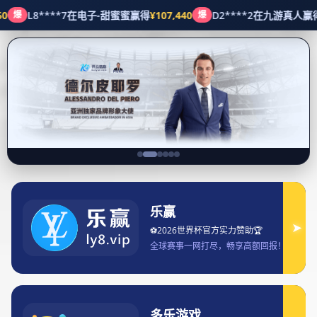
项目展示
首页
项目展示
平博体育全面解析：最新赛事
资讯与专业竞技策略指南
2026-05-20 02:56:56