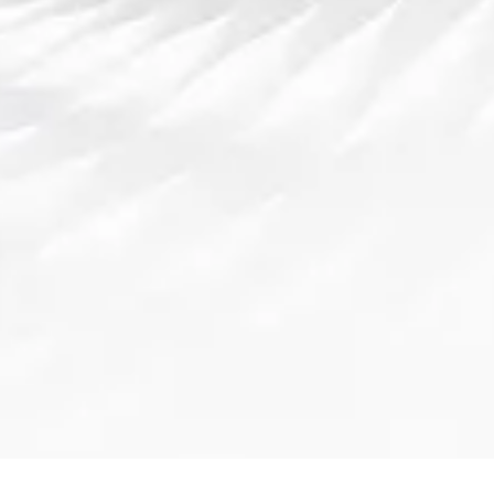
综上所述，平博体育在赛事资讯及时性、专业策略指
导、用户体验优化及风险管理等方面展现了卓越的综
合优势。通过即时资讯获取、科学策略分析及数据驱
动工具，用户可以更高效地掌握比赛动态并制定合理
的操作方案。
同时，平台在用户体验和社群互动方面的优化，增强
了用户参与感和信息交流效率。结合全面的数据分析
与风险控制方法，平博体育不仅为体育爱好者提供了