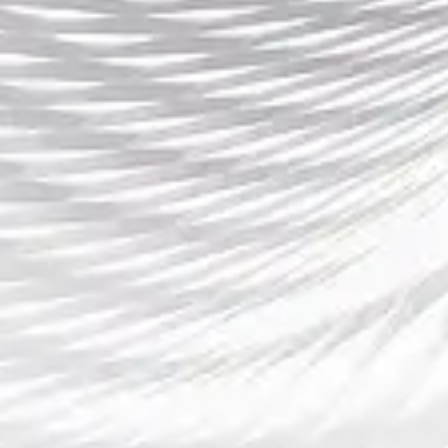
*完整3000字**的详细版本，每段增加丰富案例和