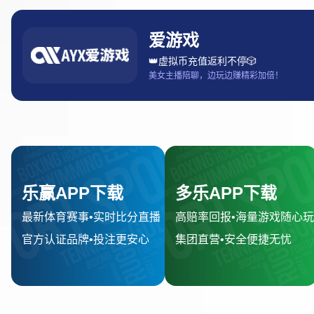
用方面，小鸟体育通过智能设备、数据分析
互动和社群建设，增强运动参与的趣味性和
同年龄段和兴趣群体的健身需求；最后，注
良性生态。这篇文章将全面展示小鸟体育在
展提供参考与启示。
1、创新科技引领体验
小鸟体育在创新科技的应用方面走在行业前
户提供全面的数据监测和反馈服务。这些科
了解自己的身体状况和训练效果，从而制定
此外，小鸟体育还引入人工智能技术，结合
制化服务可以根据用户的体能水平、健康目
时减少运动损伤的风险。