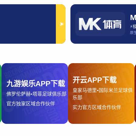
和个性化训练方案提升用户体验；其次，依托社区
粘性；第三，通过丰富多样的课程和活动，满足不
重运动文化传播与健康理念推广，形成全民健身的
全民健身领域的探索与实践，为未来体育产业的发
列，通过智能设备、可穿戴设备和移动应用，为用
技手段不仅让运动过程更科学，也让用户能够实时
更合理的运动计划。
用户的运动数据，生成个性化的训练方案。这种定
标以及时间安排进行调整，使运动效果最大化，同