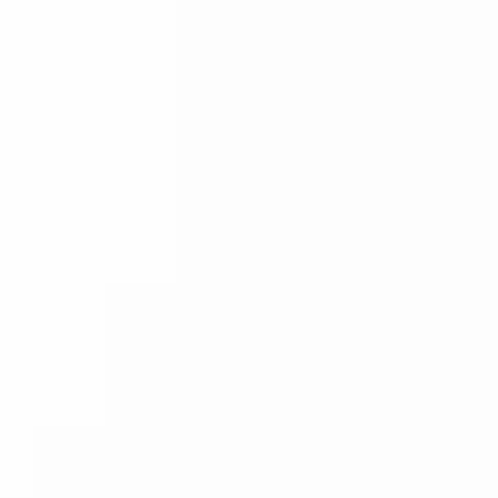
打
造
专
业
赛
事
资
讯
与
健
康
生
活
新
平
台
2026-07-24
18:52:30/li>