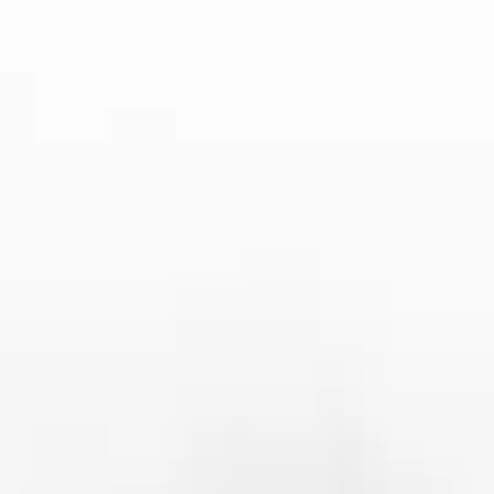
化的传播和健康理念的推广。通过举办健康讲座、
，让用户在运动中树立科学健身观念，提升整体健
上、乐于分享和社区互助的价值观，倡导“运动快
导，使全民健身不仅是身体活动，更成为生活方式和
事，推动运动文化的社会化传播。通过这种方式，
参与的健康行动，进一步巩固全民健身的基础和影