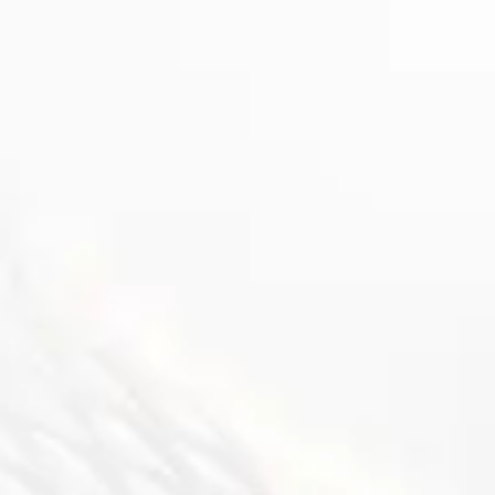
推动全民健身普及化。
4、文化理念推动发展
小鸟体育不仅关注身体锻炼，更重视运动文
运动知识普及活动，以及线上健康资讯分享
康素养。
在品牌文化建设方面，小鸟体育强调积极向
乐、健康生活”的理念。通过文化理念的引
社会潮流的一部分。
同时，小鸟体育积极参与社会公益和体育赛
健身不再局限于个人行为，而成为社会共同
响力。