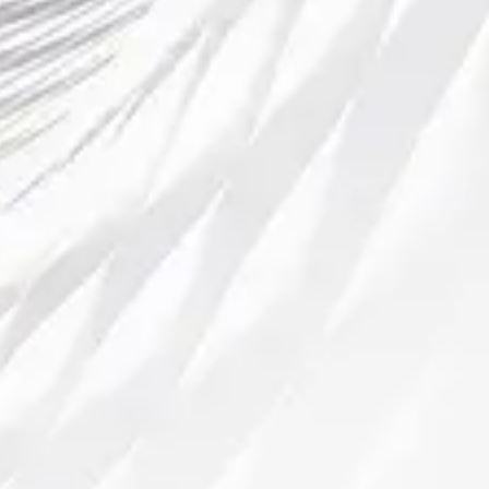
的
关
键
作
用
2026-07-22
20:28:29/li>
贝
林
厄
姆
欧
冠
淘
汰
赛
闪