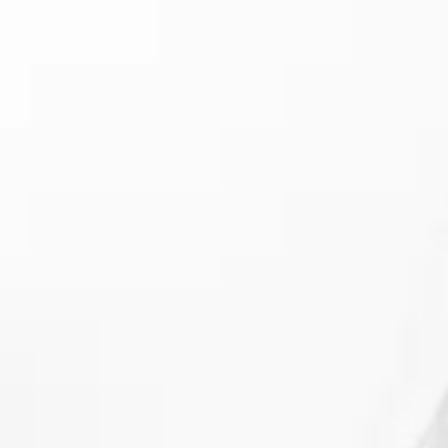
则
与
规
则
认
知
探
讨
分
析
2026-07-23
18:52:38/li>
足
球
手
抛
球