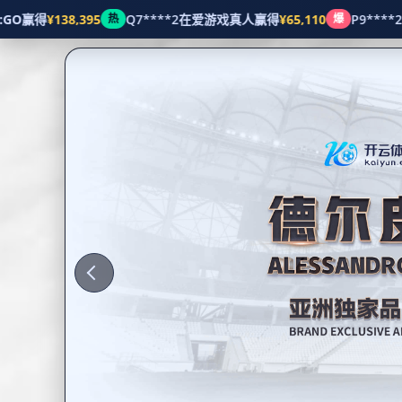
发现亿欧体育