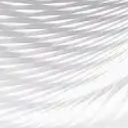
Next
Post