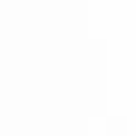
二、用户体验升级
在“69体育”构建的新型体育娱乐平台体系
信息重组，使用户能够在最短路径内获取所
与此同时，个性化推荐机制的引入进一步提
标签的智能分析，使“69体育”能够为不同
交互体验的升级同样不可忽视。实时评论、
单纯的内容接收者，而是成为平台生态中的
此外，多终端无缝衔接体验也是优化重点之
都可以保持一致的操作逻辑与内容同步体验，
度。
三、技术驱动创新