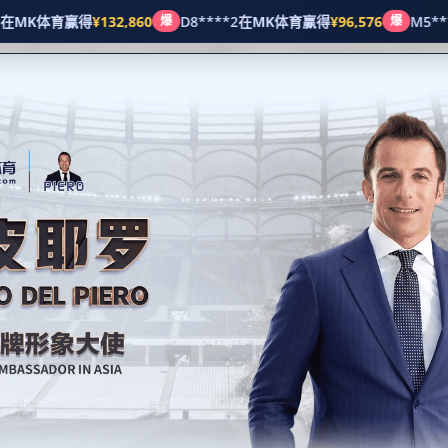
项目展示
体育中心
服务类型
咨询亿欧体育
项目展示
首页
项目展示