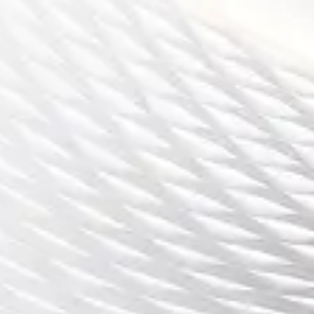
阶段。从行业趋势来看，数字化与多元化已
边界与服务能力，以适应快速变化的市场环
从整体生态角度来看，未来体育娱乐平台的
验、技术能力与生态整合能力的全面较量。“
升级范式，其核心价值在于持续创新与用户