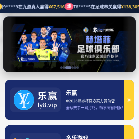
项目展示
首页
项目展示
以德赢体育为核心打造全新体
育娱乐平台发展趋势与行业解
析深度解析