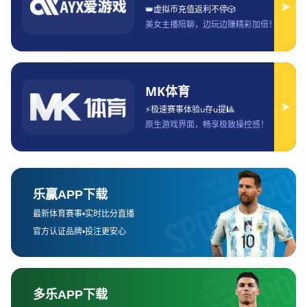
已成为推动平台升级的核心动力。以德赢体育为代表
的综合性娱乐平台，通过构建线上化、数据化与智能
化的运营体系，不断提升内容分发效率与用户触达能
力，使体育内容从传统传播方式逐步向实时互动模式
转变。
与此同时，大数据技术的引入让平台能够更精准地分
析用户行为特征，从而实现个性化推荐与内容定制。
这种基于数据驱动的运营逻辑，不仅提升了用户黏
性，也使平台在激烈竞争中获得更高的商业转化效
率。
此外，移动互联网的普及进一步加速了体育娱乐消费
场景的碎片化，使得用户可以随时随地参与体育内容
互动。以德赢体育为核心的平台体系，通过移动端优