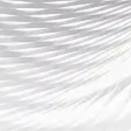
为核心的平台在商业结构设计上，正逐步从单一收入
模式向多元化生态收入体系转变。
广告合作、会员服务、内容增值以及跨界合作等多种
商业路径，共同构建了更加稳健的盈利结构，使平台
能够在市场波动中保持持续增长能力。
与此同时，行业监管环境的不断完善也对平台提出了
更高要求。合规运营不仅是企业发展的底线，更是长
期稳定发展的基础保障，需要平台在数据安全、用户
隐私与内容规范等方面持续投入。
未来，商业模式与合规体系的协同优化，将成为体育
娱乐平台能否实现长期价值增长的关键因素之一，推
动行业走向更加规范与成熟的发展阶段。