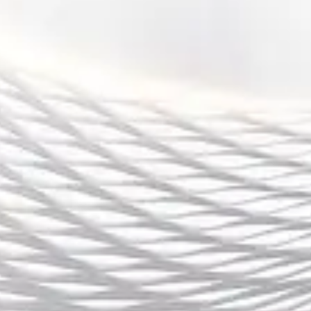
不对等情况下冲击更高层级赛事。
法甲若能持续优化联赛竞争结构，并减少单极垄断效
应，将有机会在欧战体系中形成“多点开花”的新局
面，从而提升整体欧洲积分与联赛声望。
总结：