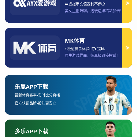
战术融合趋势
从亚特兰大的视角观察法甲，可以发现两者在战术理
念上存在明显的交叉演化路径。亚特兰大以高强度压
迫与快速攻防转换著称，而法甲近年来在里尔、朗斯
等球队身上也逐渐呈现类似特征，这标志着联赛整体
节奏的提升与战术现代化的推进。
法甲长期以来被认为偏向个人能力驱动，但随着数据
分析与欧洲战术交流加深，整体体系化程度显著提
升。亚特兰大式的三中卫体系与边翼卫冲击打法，在
法甲多支中游球队中得到不同程度的复制与改良，形
成本土化变体。