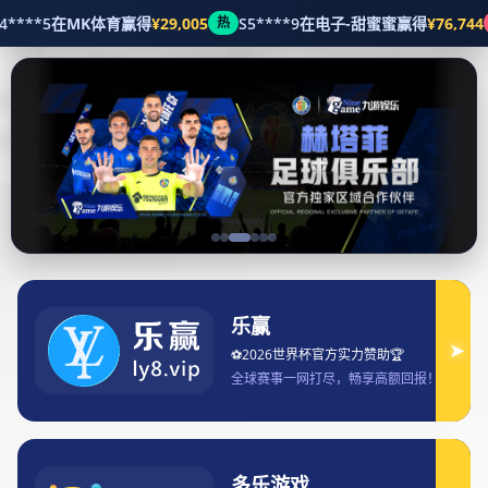
项目展示
首页
项目展示
欧协联中文开赛时间最新公布
赛程安排与观赛指南赛季前瞻
与分析解