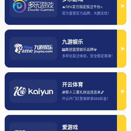
2026-07-05 09:07:56
欧洲足球协会联盟欧洲欧洲足球协会联盟欧洲协会联
赛（entity["sports_league","UEFA Europa
Conference League","欧洲俱乐部三级欧战赛事"]，
简称欧协联）作为近年来欧洲新兴的重要俱乐部赛事
之一，在2026赛季再次迎来赛制稳定与关注度提升的
关键阶段。随着中文语境下球迷群体不断扩大，“欧协
联中文开赛时间最新公布赛程安排与观赛指南赛季前
瞻与分析解”成为关注焦点。本文将围绕赛程结构、开
赛时间与时区转换、观赛渠道与指南以及赛季前瞻四
大方面进行系统梳理，帮助球迷全面理解本赛季欧协
联的运行逻辑与观赛方式。从整体赛制到具体时间节
点，从观赛平台到球队竞争格局，本文将提供一份较
为完整的观赛参考框架，便于读者更好把握赛事节奏
与看点分布。