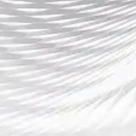
出，许多新秀通过该赛事获得国际舞台经验，并逐渐
成长为球队核心。这种“练兵+竞争”并存的结构，使欧
协联具备独特发展价值。
总结：
总体来看，欧协联在欧洲俱乐部赛事体系中扮演着承
上启下的重要角色，其赛程结构清晰、比赛节奏紧
凑，同时兼具竞技性与观赏性。通过对赛程安排与时
间节点的梳理，球迷可以更高效地规划观赛节奏，从
而更深入地参与到赛事体验之中。
从观赛方式到赛季前瞻，欧协联不仅是一项足球赛
事，更是战术演变与球队成长的重要舞台。随着中文
观众关注度持续提升，该赛事的传播影响力也将进一