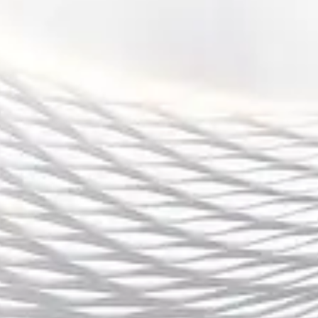
现分析，这种互动性增强了赛事的传播深度，也提升
了欧协联的整体关注度。
4、赛季前瞻分析
从整体竞争格局来看，欧协联逐渐成为欧洲中游俱乐
部展示实力的重要舞台，一些来自五大联赛的球队以
及东欧、北欧劲旅均具备较强竞争力，使得赛事不确
定性显著提升。
战术层面上，本赛季预计将继续呈现高强度压迫与快
速转换并存的趋势。部分技术型球队倾向于控制节
奏，而身体对抗型球队则依靠防守反击寻找机会，两
种风格的碰撞将成为比赛看点之一。
值得关注的是年轻球员的表现空间在欧协联中尤为突