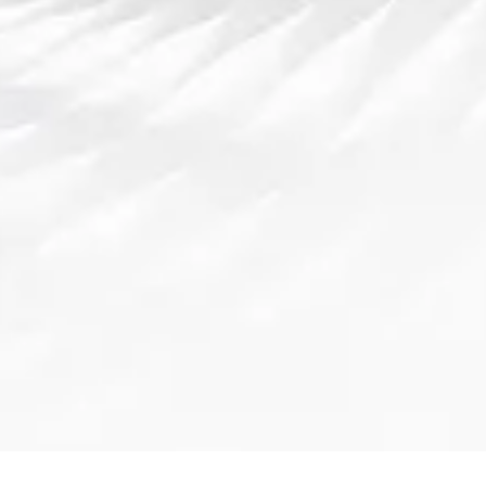
步扩大，未来有望在全球足球生态中占据更加稳固的
位置。
Previous
Post
Next
Post
导航