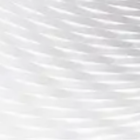
综合来看，9博体育引领数字娱乐新趋势打
育娱乐行业数字化发展的方向，也展示了平
系建设、互动体验升级、技术创新应用以及
育服务模式，为用户提供更加丰富和便捷的