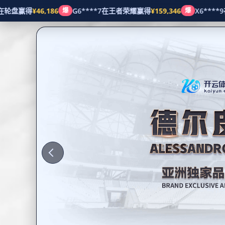
发现亿欧体育