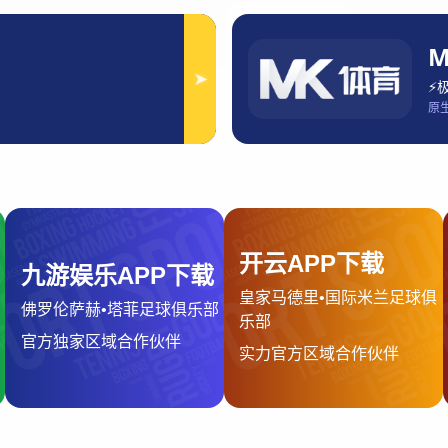
准确、专业的赛事资讯已经成为用户关注平台的重
续完善赛事资讯体系，通过丰富的内容形式为用户提
球队表现，还是运动员状态分析，平台都力求从多
重要信息。
度。9博体育通过整合赛事数据、专业观点以及行业
相比传统的信息传播方式，数字平台能够结合实时
信息获取效率。同时，多维度的数据展示也帮助用
育不断探索内容形式创新，将文字资讯、数据图表以
观。通过持续优化资讯结构，平台能够覆盖不同层
赛事，还能够参与到赛事信息交流和分析过程中。