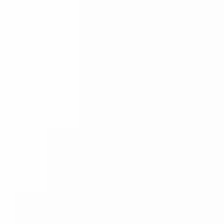
打
造
专
业
赛
事
资
讯
与
健
康
生
活
新
平
台
2026-07-24
18:52:30/li>