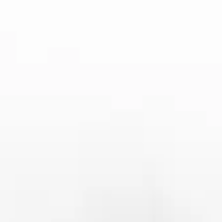
准地了解用户需求，为用户提供更加符合个人兴趣的
平台优化内容推荐，也能够提升赛事资讯传播效
实现更加个性化的信息体验。
务场景的变化。9博体育注重平台适配和访问体验，
。无论是在日常生活中还是移动场景下，用户都可
。
成熟，数字娱乐平台将迎来更多创新机会。9博体育
能力，为用户打造更加智能、高效和现代化的体育
心理念。9博体育在平台建设过程中，将用户需求作
验。从内容提供到功能设计，从互动交流到服务优