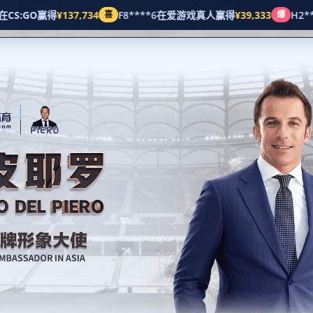
项目展示
体育中心
服务类型
咨询亿欧体育
项目展示
首页
项目展示