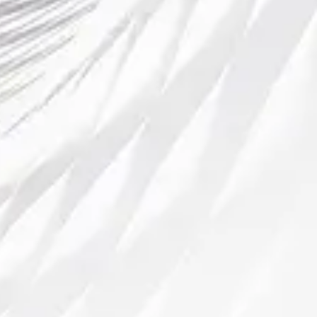
的
关
键
作
用
2026-07-22
20:28:29/li>
贝
林
厄
姆
欧
冠
淘
汰
赛
闪