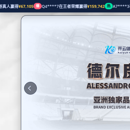
发现亿欧体育