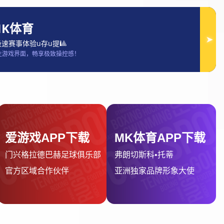
热点新闻
龙
珠
体
育
引
领
全
民
运
动
新
潮
流