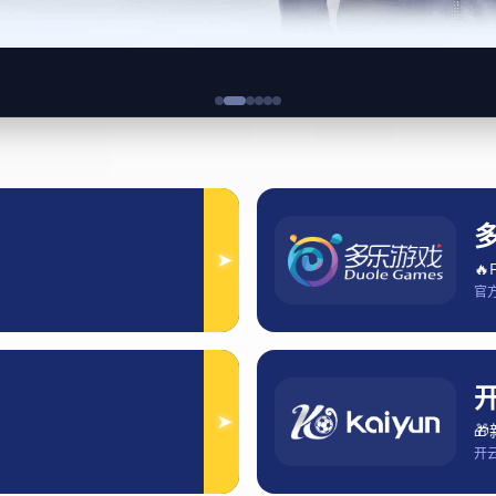
攻略哪里能找到最便宜的
如何找到最便宜的KPL赛事门票购买渠道，为电竞爱
讨官方渠道的重要性，分析通过KPL官方平台购票的
论各大票务平台的价格优势与活动折扣，帮助读者
三方平台和二手市场的潜力，了解如何通过这些途
技巧和购买门票时需要注意的事项，确保读者能够
文章将详细指导KPL门票购买过程中的每个环节，帮