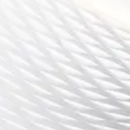
总体来看，KPL赛事门票的购买方式多种
然可靠，但价格较高；票务平台能够提供一
场则能以更低的价格提供票务，但存在一定
的KPL门票，观众需要结合自己的需求与
总之，了解各种购票途径的优势与不足，并
因素。通过合理的省钱技巧和提前规划购票
获得更好的观赛体验。
Previous
Post