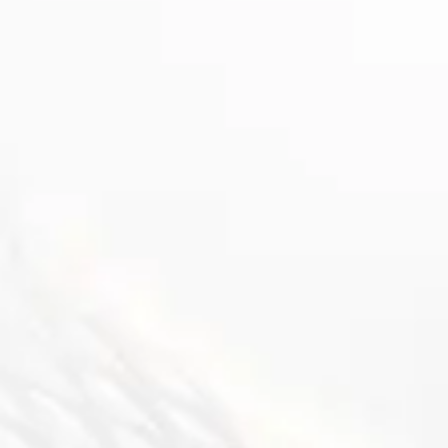
4、省钱技巧与购票注
在购买KPL赛事门票时，掌握一些省钱技巧
社交媒体账号或订阅相关的电子邮件通知，
多时候，官方会提前发布限量折扣票，利用
此外，参与团购也是一种省钱的方式。如果
受更低的票价。部分平台和官方渠道会为团
时，平台会根据实际情况提供优惠。
最后，购票时应留意票务的时间节点。一般
买。提前购票不仅能够享受较低的价格，而
规划购票时间，是避免高价票的一种有效手
总结：