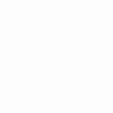
打
造
专
业
赛
事
资
讯
与
健
康
生
活
新
平
台
2026-07-24
18:52:30/li>