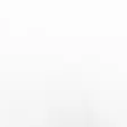
意事项
是非常必要的。首先，观众可以关注KPL赛事的官方
第一时间获取关于票务折扣和促销活动的信息。许
这些优惠能够节省一部分购票开支。
你和朋友们一起去观看比赛，可以通过团体购票享
购提供一定的折扣，尤其是大规模的团体购票需求
来说，赛事的门票会在活动前的几个月进行开放购
且还能确保自己能购买到心仪的座位。因此，提前
段。