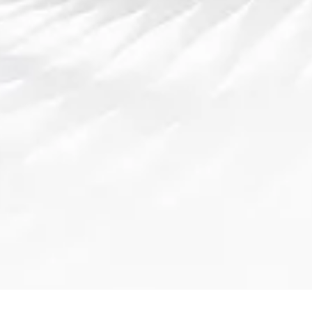
足球手抛球精
准发动快速反
击战术解析与
攻防转换中的
关键作用
2026-07-22
20:28:29/li>
贝林厄姆欧冠
淘汰赛闪耀表
现引领皇马征
程展现巨星担
当与荣耀
2026-07-21
18:52:55/li>
美职联梅西效
应引领联盟变