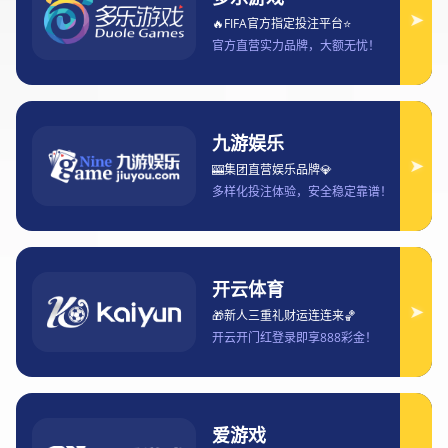
明日的精彩赛事前瞻，将带来一场激动人心的体育盛
宴。本文将从多个角度深入探讨各大热门对决，分析
谁能最终笑到最后。
1、热门对决分析
明日比赛中最引人注目的热门对决之一是...
在这场比赛中，双方实力对比如何？历史交锋又有何
特点？从技术统计到心理优势，一切都在这场对决中
展现无遗。
另外，关键球员的状态如何，将对比赛走势产生何种
影响？这些因素将是决定胜负的关键。
这一场对决的胜负将对双方未来赛季的动向产生深远