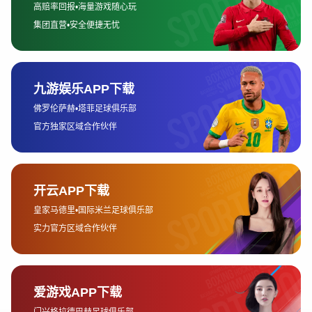
3、球员表现与期望
赛前球员状态的分析不可或缺。
哪位球员在最近几场比赛中表现出色，展现出攻防两
端的全面能力？谁又可能因为伤病或其他原因影响球
队的整体表现？
这些因素将直接决定比赛中个体和团队的表现。
因此，球员们的状态和发挥将对比赛结果产生重要影
响。
4、赛前气氛与动态