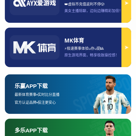
影响。
2、战术分析与策略
除了球员个人能力外，战术的制定和执行对于比赛的
结果至关重要。
每支球队的主教练如何应对对手的防守和进攻策略？
他们是否会采取进攻性的打法，还是更倾向于稳健的
防守？
从阵型到换人策略，每一个决策都可能左右比赛的走
向。
因此，战术的完美执行将成为这场比赛中的关键一
环。