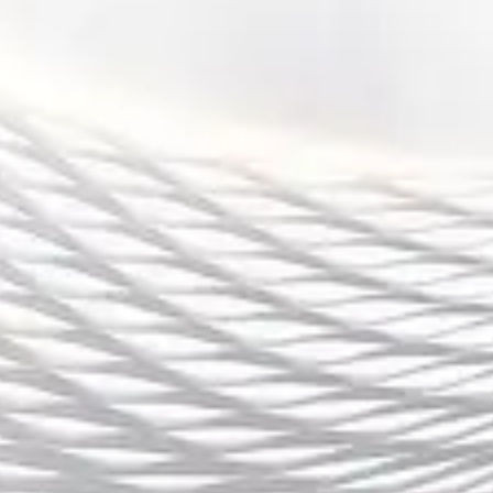
有些赛事会根据不同的时区进行安排，特别是国际大
赛如世界杯、奥运会等，它们可能在不同的国家和地
区进行，观众需要根据自己的当地时间调整观赛计
划。此外，一些赛事还会在晚上或凌晨进行，这也对
观众的作息产生影响。总体来说，赛季规划不仅有助
于观众更好地了解赛事的进程，还能够帮助他们更高
效地安排观赛时间。
4、赛事数据与分析工具
随着大数据和人工智能的发展，越来越多的赛事数据
分析工具进入了观众的视野。这些工具不仅帮助观众
了解赛事的基本信息，还能提供详细的技术数据、比
赛走势和球员表现等分析内容。例如，在足球比赛
中，观众可以通过数据平台看到球员的跑动距离、传
球成功率、射门次数等详细统计。