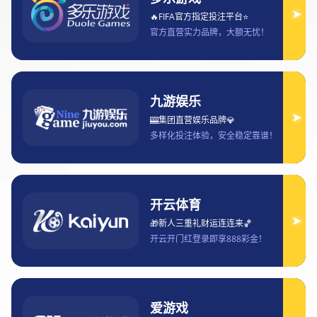
2025-09-14 21:21:54
随着全球体育赛事的多样化和发展，越来越多的观众
和粉丝对如何选择精彩赛事进行观赛和分析产生了浓
厚兴趣。从传统的足球、篮球赛事到近年崛起的电子
竞技和综合格斗赛事，每一项赛事都有其独特的魅力
和看点。本文将为您提供一份精选赛事推荐，涵盖全
球最热门的赛事分析和观赛指南，帮助您轻松掌握最
新动态，精准挑选您感兴趣的赛事内容，享受更好的
观赛体验。
亿欧体育
1、全球热门赛事概述
全球范围内，体育赛事种类繁多，涵盖了从传统项目
到新兴项目的多样性。无论是盛大的世界杯，还是较