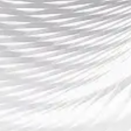
赛体系中保持持续优势，并逐步建立独特的战术标签
与品牌形象。
亿欧体育官网
总结：
综上所述，基于数据与战术视角的DOTA2主队优势研
究，应当视为一个多层次、系统化的工程。通过精细
的数据采集与建模、科学的战术体系设计、深入的心
理环境分析以及高效的融合决策机制，主队优势能够
从偶然现象转变为可持续的战略资产。
未来，随着人工智能技术与赛事数据透明度的不断提
升，该研究策略体系还将进一步扩展至自动化决策支
持与实时战术推荐领域，为DOTA2职业竞技注入更强