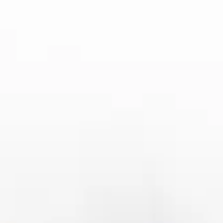
三、主场环境心理博弈
从心理学视角看，主场环境对选手状态具有显著影
响。熟悉的舞台、设备与作息节奏能够降低主队选手
的紧张感，使其在操作层面更加稳定，同时也有助于
团队沟通的顺畅性。
观众因素同样不可忽视。主场观众的呐喊和情绪反馈
会强化主队的自信心，并在关键团战或逆风局中起到
激励作用。而对客队而言，这种高强度的外部刺激可
能导致判断迟疑或操作失误，从而在无形中扩大双方
差距。
因此，在研究主队优势时，应将心理变量纳入数据体
系，例如通过赛后访谈量表、心率变化监测等方式，
量化选手在主客场环境下的压力水平与专注度差异，