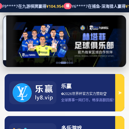
项目展示
首页
项目展示
基于数据与战术视角的DOTA2
主队优势深度分析研究策略体
系