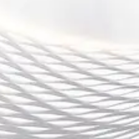
与此同时，商业合作与品牌营销也随着总决赛热度同
步攀升，相关周边产品与联名活动不断推出，使NBA
的全球商业生态更加完善，推动篮球文化持续扩展。
总结：