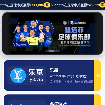
体育中心
首页
体育中心
NBA总决赛焦点对决群星闪耀
赛季巅峰战火全面升级引爆全
球篮球热潮