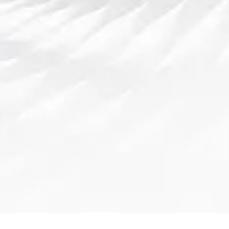
导航
发现亿欧体育
项目展示
体育中心
服务类型
咨询亿欧体育平台