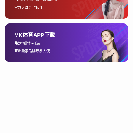
险，从而提升整体运营效率与决策准确性。
同时，数据智能体系还支持个性化服务推荐与精准营
销，通过对用户画像的动态建模，实现服务与需求的
高度匹配。这不仅提升了用户体验，也增强了平台的
商业转化能力与用户粘性。
三、产业协同生态
数字化生态平台的核心价值之一在于实现产业链上下
游的高效协同。i8国际通过开放平台接口与标准化服
务体系，吸引了大量合作伙伴加入生态系统，共同构
建多元共生的产业网络。
在这一生态体系中，不同企业与机构可以基于统一平
台实现资源共享与能力互补，从而降低协作成本，提