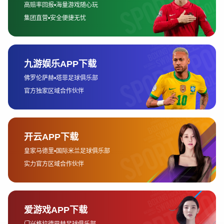
力，实现数据、服务与应用的全面互通。这种统一能
力不仅提升了用户体验，也为后续的生态扩展与多元
化发展奠定了重要基础。
二、数据智能驱动
在数字经济时代，数据已成为核心生产要素。i8国际
通过构建全链路数据采集与分析体系，实现对多维数
据的高效整合与深度挖掘，从而为平台决策提供科学
依据。数据不再只是记录工具，而成为驱动业务增长
的核心引擎。
依托人工智能与机器学习算法，平台能够对用户行
为、市场趋势以及行业变化进行实时分析与预测。这
种智能化能力使得平台能够提前识别潜在机会与风