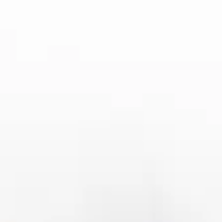
高整体运营效率。这种协同模式打破了传统行业壁
垒，使产业之间的联系更加紧密。
此外，平台还通过生态激励机制推动创新合作，不断
激发各参与方的创新活力。无论是技术创新、服务创
新还是商业模式创新，都在这一开放生态中得到加速
孵化与落地。
四、安全治理体系
在数字化生态快速发展的同时，安全与合规问题也日
益重要。i8国际高度重视数据安全与隐私保护，构建
了多层次、多维度的安全防护体系，以保障平台稳定
运行与用户信息安全。
平台通过引入先进的加密技术、身份认证机制以及访