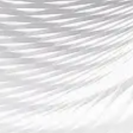
同时，智能化技术也为体育互动带来了更多可能。平
台可以根据用户兴趣和运动习惯提供更加精准的内容
服务，帮助用户发现更多符合自身需求的赛事和运动
项目。通过持续优化互动体验，dou体育正在构建一
个更加开放、更具活力的体育交流平台，让每个人都
能够成为体育生活的创造者。
随着用户需求不断变化，未来体育平台之间的竞争将
更多体现在服务能力和体验创新方面。dou体育通过
持续探索智能互动场景，将科技优势转化为用户价
值，为全民运动提供更加丰富的数字化支持，进一步
推动体育生活方式的升级。
4、开启未来体育新篇章