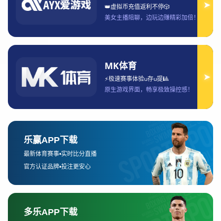
1、专业赛事体系升级
MC体育引领全新赛事风潮的重要基础，在于持续打造
专业化、高标准的赛事体系。随着体育产业不断发
展，用户对于赛事品质的要求已经从单纯观看比赛转
向追求更加专业、更具影响力和更高参与价值的综合
体验。MC体育围绕竞技水平提升、赛事流程优化以及
服务能力完善等多个方面展开建设，致力于打造更加
规范、更具竞争力的体育赛事平台。
在赛事运营过程中，MC体育注重引入先进管理理念，
通过科学化的赛事规划和专业化的执行团队，确保每
一场比赛都能够展现公平、公正、高效的竞技氛围。
从赛前筹备、选手管理到现场组织，再到赛后内容传
播，平台不断完善各个环节，让赛事运行更加流畅，