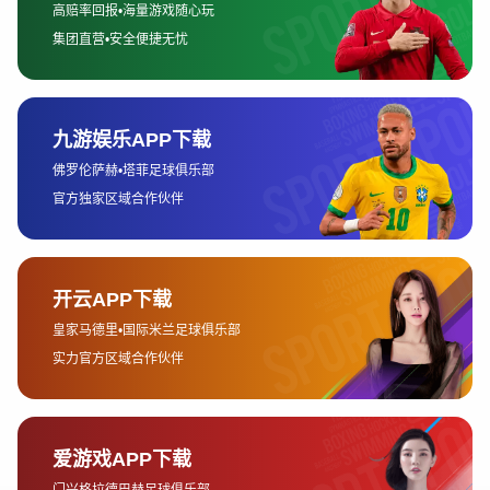
也让参与者能够获得更加优质的竞技体验。
同时，MC体育不断丰富赛事内容，通过覆盖不同类型
的竞技项目满足多元化用户需求。无论是专业选手之
间的高水平较量，还是大众参与型赛事活动，都能够
在平台中找到适合的发展空间。这种多层次赛事布局
不仅提升了平台影响力，也进一步推动体育文化的传
播与普及。
未来，MC体育将继续强化专业赛事建设，通过吸引更
多优秀运动人才、完善赛事评价体系以及提升品牌影
响力，形成更加成熟的体育生态体系。专业化的发展
方向，将成为MC体育持续引领赛事潮流的重要保障。