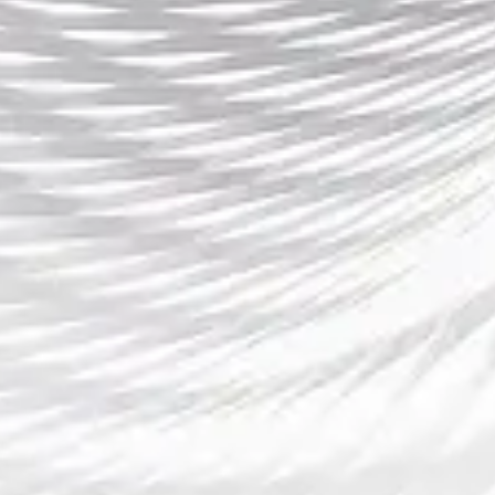
流程的精准优化。借助科技力量，平台能够更加全面
地掌握赛事运行情况，为运动员、赛事组织者以及观
众提供更加高效的服务支持。
在内容传播领域，MC体育不断探索数字化传播方式，
通过多平台融合、智能推荐以及丰富媒体形式扩大赛
事影响力。科技让体育内容突破传统传播限制，使更
多用户能够随时随地参与赛事体验，也进一步提升了
体育文化传播范围。
未来，MC体育还将持续探索人工智能、大数据等前沿
技术在体育领域的应用，通过科技创新推动赛事体验
升级。数字化能力的不断增强，将帮助MC体育构建更
加智慧、高效和具有未来竞争力的体育平台。