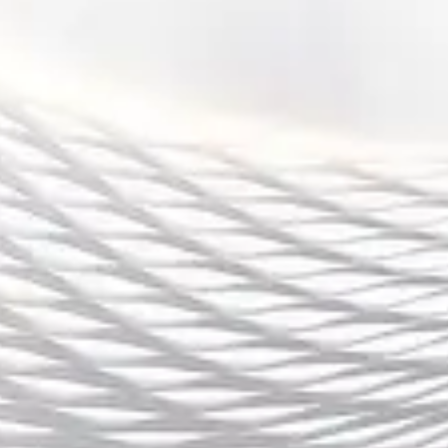
们不仅提升技能，更在潜移默化中形成团队意识与拼
搏精神。
同时，绿茵体育还通过文化传播手段，如赛事直播、
体育故事分享以及榜样人物塑造，将竞技精神延伸至
更广泛的社会层面。这种文化影响力，使体育不再局
限于场地，而成为一种积极向上的社会价值观。
四、产业生态融合发展
随着绿茵体育的不断发展，其产业属性日益凸显，形
成了涵盖场地运营、赛事组织、培训服务以及体育消
费的完整生态链。通过市场化运作，不仅提升了资源
配置效率，也为城市经济发展提供了新动能。
体育与旅游、文化、商业的融合成为重要趋势。绿茵