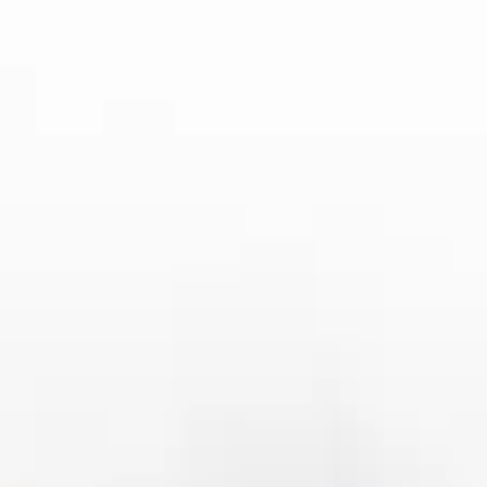
在政策支持方面，各地通过补贴、免费开放时段以及
公益培训等方式，引导更多人走进绿茵场。特别是针
对青少年与中老年群体的定制化服务，使全民健身覆
盖更广人群，实现真正意义上的“全民参与”。
三、竞技精神文化培育
绿茵体育不仅是身体锻炼的载体，更是竞技精神传播
的重要平台。在参与过程中，人们逐渐理解规则、尊
重对手、追求卓越，这些品质构成了体育精神的核
心。通过常态化赛事与训练活动，这种精神不断被强
化与传播。
青少年是竞技精神培养的重点群体。通过校园足球、
青训体系以及社会俱乐部的协同发展，绿茵体育为青
少年提供了系统化的成长路径。在训练与比赛中，他