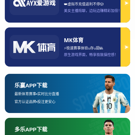
城市公共空间是全民健身的重要载体，而绿茵体育的
发展首先体现在对城市空间的优化与再造。通过将闲
置土地、老旧社区空间改造为标准化或半标准化的绿
茵场地，不仅提高了土地利用效率，也为居民提供了
便捷的运动场所。这种“嵌入式”体育空间布局，让运
动触手可及，极大提升了市民参与度。
在规划层面，绿茵体育强调与城市整体发展相融合，
将体育设施纳入城市更新与新区建设的核心内容。通
过科学布局不同规模的绿茵场地，实现“15分钟健身
圈”的构建，使市民能够在日常生活半径内享受高质量
的运动资源。这种空间上的均衡配置，有效缓解了资
源分布不均的问题。