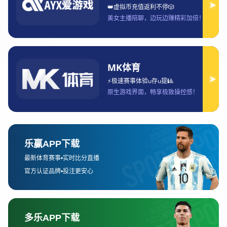
及时、全面的赛事信息，满足体育爱好者的即时需
求；其次，通过线上线下互动活动，引导全民健身热
潮，提升用户参与感；第三，借助数字化与智能化技
术手段，优化内容呈现和体验方式；最后，通过构建
多元社区和社交生态，实现体育文化的广泛传播与全
民健身理念的深度融合。通过这些维度，dou体育不
仅成为热门联赛资讯的重要窗口，更引领了全民健身
与数字体育互动发展的新趋势。
亿欧体育平台
1、热门联赛动态精准聚焦
dou体育在热门联赛资讯方面展现出极强的专业性和
实时性。通过全天候监控赛事动态，用户能够第一时
间获取比分、赛程、球员数据及战术分析，满足了体
育爱好者对于即时信息的强烈需求。