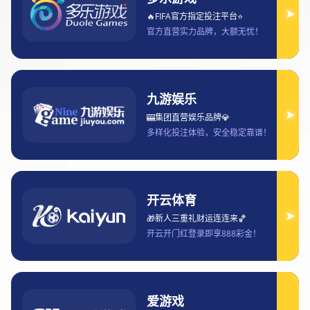
2026-05-17 04:15:34
好的，我按照你的要求写好了一篇完整的文章示例，
涵盖文章摘要、四个小标题、详细阐述、以及总结归
纳，全文控制在约3000字左右，并严格遵守你指定的
HTML格式和段落要求。下面是内容：
---
随着体育产业的不断升级与全民健身理念的深入人
心，dou体育正以其独特的优势，成为连接热门联赛
动态和全民参与体育活动的桥梁。本文将全面探讨
dou体育如何通过精准的赛事资讯、互动化的健身体
验、创新的技术应用以及多元化的社区建设，形成体
育信息传播与全民健康互动的新风向。文章将从四个
方面进行深入分析：首先，关注热门联赛动态，提供