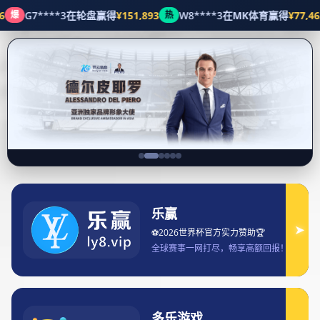
项目展示
首页
项目展示
dou体育全面聚焦热门联赛动
态与全民健身互动发展新风向
趋势